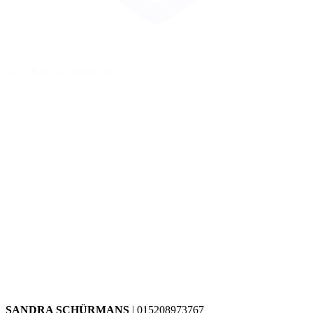
Zur Merkliste hinzufügen
SANDRA SCHÜRMANS
| 015208973767