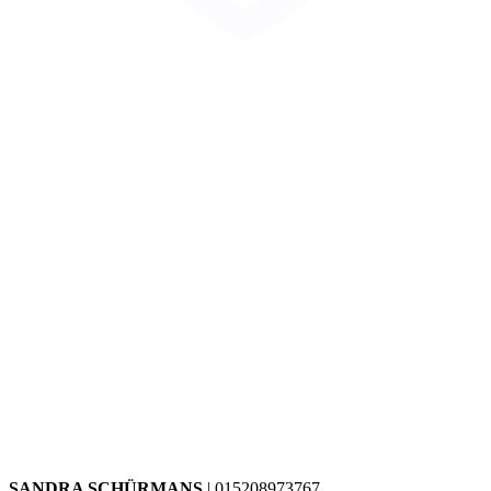
Zur Merkliste hinzufügen
SANDRA SCHÜRMANS
| 015208973767