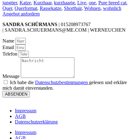
jungtier
,
Katze
,
Kurzhaar
,
kurzhaarig
,
Live
,
one
,
Pure breed cat
,
Quer
,
Querformat
,
Rassekatze
,
Shorthair
,
Wohnen
,
wohnlich
Angebot anfordern
SANDRA SCHÜRMANS
| 015208973767
| SANDRA.SCHUERMANS@ME.COM | WERNEUCHEN
Name
Email
Telefon
Message
Ich habe die
Datenschutzbestimmungen
gelesen und erkläre
mich damit einverstanden.
ABSENDEN
Impressum
AGB
Datenschutzerklärung
Impressum
AGB