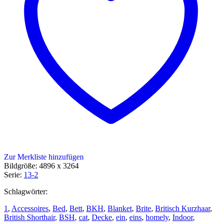
Zur Merkliste hinzufügen
Bildgröße: 4896 x 3264
Serie:
13-2
Schlagwörter:
1
,
Accessoires
,
Bed
,
Bett
,
BKH
,
Blanket
,
Brite
,
Britisch Kurzhaar
,
British Shorthair
,
BSH
,
cat
,
Decke
,
ein
,
eins
,
homely
,
Indoor
,