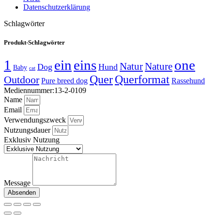
Datenschutzerklärung
Schlagwörter
Produkt-Schlagwörter
1
ein
eins
one
Natur
Nature
Dog
Hund
Baby
cat
Quer
Querformat
Outdoor
Pure breed dog
Rassehund
Mediennummer:13-2-0109
Name
Email
Verwendungszweck
Nutzungsdauer
Exklusiv Nutzung
Message
Absenden