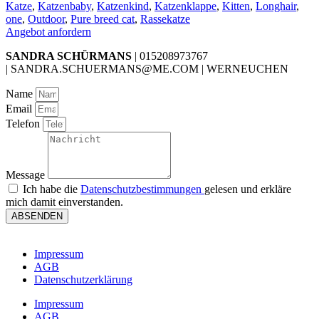
Katze
,
Katzenbaby
,
Katzenkind
,
Katzenklappe
,
Kitten
,
Longhair
,
one
,
Outdoor
,
Pure breed cat
,
Rassekatze
Angebot anfordern
SANDRA SCHÜRMANS
| 015208973767
| SANDRA.SCHUERMANS@ME.COM | WERNEUCHEN
Name
Email
Telefon
Message
Ich habe die
Datenschutzbestimmungen
gelesen und erkläre
mich damit einverstanden.
ABSENDEN
Impressum
AGB
Datenschutzerklärung
Impressum
AGB