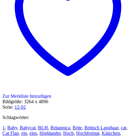
Zur Merkliste hinzufügen
Bildgröße: 3264 x 4896
Serie:
12-92
Schlagwörter:
1
,
Baby
,
Babycat
,
BLH
,
Britannica
,
Brite
,
Britisch Langhaar
,
cat
,
Cat Flap
,
ein
,
eins
,
Highlander
,
Hoch
,
Hochformat
,
Kätzchen
,