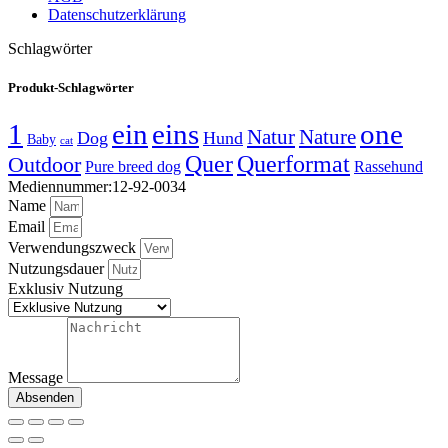
Datenschutzerklärung
Schlagwörter
Produkt-Schlagwörter
1
ein
eins
one
Natur
Nature
Dog
Hund
Baby
cat
Quer
Querformat
Outdoor
Pure breed dog
Rassehund
Mediennummer:12-92-0034
Name
Email
Verwendungszweck
Nutzungsdauer
Exklusiv Nutzung
Message
Absenden