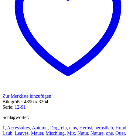
Zur Merkliste hinzufügen
Bildgröße: 4896 x 3264
Serie:
12-91
Schlagwörter:
1
,
Accessoires
,
Autumn
,
Dog
,
ein
,
eins
,
Herbst
,
herbstlich
,
Hund
,
Laub
,
Leaves
,
Mauer
,
Mischling
,
Mix
,
Natur
,
Nature
,
one
,
Quer
,