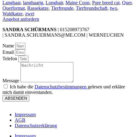
Langhaar
,
langhaarig
,
Longhair
,
Maine Coon
,
Pure breed cat
,
Quer
,
Querformat
,
Rassekatze
,
Tierfreunde
,
Tierfreundschaft
,
two
,
Waldkatze
,
zwei
Angebot anfordern
SANDRA SCHÜRMANS
| 015208973767
| SANDRA.SCHUERMANS@ME.COM | WERNEUCHEN
Name
Email
Telefon
Message
Ich habe die
Datenschutzbestimmungen
gelesen und erkläre
mich damit einverstanden.
ABSENDEN
Impressum
AGB
Datenschutzerklärung
Impressum