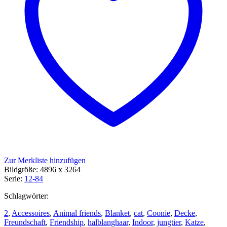
Zur Merkliste hinzufügen
Bildgröße: 4896 x 3264
Serie:
12-84
Schlagwörter:
2
,
Accessoires
,
Animal friends
,
Blanket
,
cat
,
Coonie
,
Decke
,
Freundschaft
,
Friendship
,
halblanghaar
,
Indoor
,
jungtier
,
Katze
,