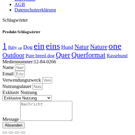
AGB
Datenschutzerklärung
Schlagwörter
Produkt-Schlagwörter
1
ein
eins
one
Natur
Nature
Dog
Hund
Baby
cat
Quer
Querformat
Outdoor
Pure breed dog
Rassehund
Mediennummer:12-84-0266
Name
Email
Verwendungszweck
Nutzungsdauer
Exklusiv Nutzung
Message
Absenden