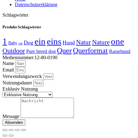
Datenschutzerklärung
Schlagwörter
Produkt-Schlagwörter
1
ein
eins
one
Natur
Nature
Dog
Hund
Baby
cat
Quer
Querformat
Outdoor
Pure breed dog
Rassehund
Mediennummer:12-80-0190
Name
Email
Verwendungszweck
Nutzungsdauer
Exklusiv Nutzung
Message
Absenden