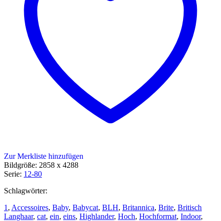
Zur Merkliste hinzufügen
Bildgröße: 2858 x 4288
Serie:
12-80
Schlagwörter:
1
,
Accessoires
,
Baby
,
Babycat
,
BLH
,
Britannica
,
Brite
,
Britisch
Langhaar
,
cat
,
ein
,
eins
,
Highlander
,
Hoch
,
Hochformat
,
Indoor
,