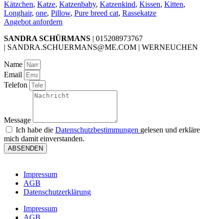
Kätzchen
,
Katze
,
Katzenbaby
,
Katzenkind
,
Kissen
,
Kitten
,
Longhair
,
one
,
Pillow
,
Pure breed cat
,
Rassekatze
Angebot anfordern
SANDRA SCHÜRMANS
| 015208973767
| SANDRA.SCHUERMANS@ME.COM | WERNEUCHEN
Name
Email
Telefon
Message
Ich habe die
Datenschutzbestimmungen
gelesen und erkläre
mich damit einverstanden.
ABSENDEN
Impressum
AGB
Datenschutzerklärung
Impressum
AGB