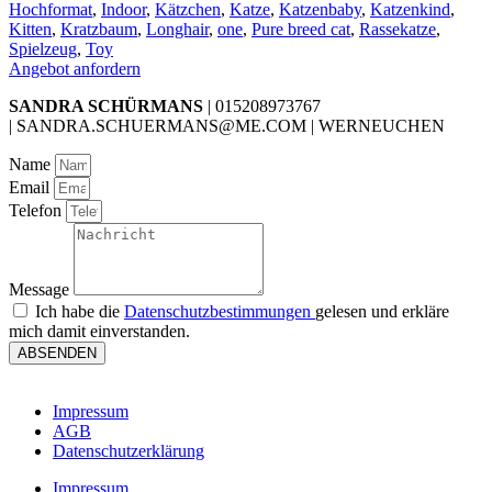
Hochformat
,
Indoor
,
Kätzchen
,
Katze
,
Katzenbaby
,
Katzenkind
,
Kitten
,
Kratzbaum
,
Longhair
,
one
,
Pure breed cat
,
Rassekatze
,
Spielzeug
,
Toy
Angebot anfordern
SANDRA SCHÜRMANS
| 015208973767
| SANDRA.SCHUERMANS@ME.COM | WERNEUCHEN
Name
Email
Telefon
Message
Ich habe die
Datenschutzbestimmungen
gelesen und erkläre
mich damit einverstanden.
ABSENDEN
Impressum
AGB
Datenschutzerklärung
Impressum