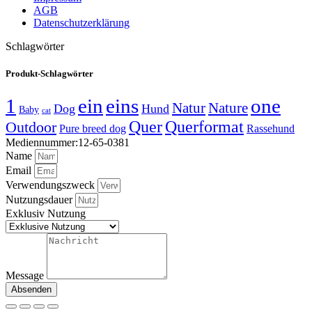
AGB
Datenschutzerklärung
Schlagwörter
Produkt-Schlagwörter
1
ein
eins
one
Natur
Nature
Dog
Hund
Baby
cat
Quer
Querformat
Outdoor
Pure breed dog
Rassehund
Mediennummer:12-65-0381
Name
Email
Verwendungszweck
Nutzungsdauer
Exklusiv Nutzung
Message
Absenden