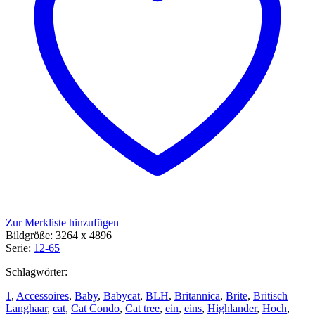
Zur Merkliste hinzufügen
Bildgröße: 3264 x 4896
Serie:
12-65
Schlagwörter:
1
,
Accessoires
,
Baby
,
Babycat
,
BLH
,
Britannica
,
Brite
,
Britisch
Langhaar
,
cat
,
Cat Condo
,
Cat tree
,
ein
,
eins
,
Highlander
,
Hoch
,