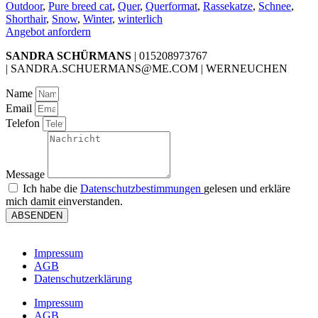
Outdoor
,
Pure breed cat
,
Quer
,
Querformat
,
Rassekatze
,
Schnee
,
Shorthair
,
Snow
,
Winter
,
winterlich
Angebot anfordern
SANDRA SCHÜRMANS
| 015208973767
| SANDRA.SCHUERMANS@ME.COM | WERNEUCHEN
Name
Email
Telefon
Message
Ich habe die
Datenschutzbestimmungen
gelesen und erkläre
mich damit einverstanden.
ABSENDEN
Impressum
AGB
Datenschutzerklärung
Impressum
AGB