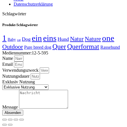
Datenschutzerklärung
Schlagwörter
Produkt-Schlagwörter
1
ein
eins
one
Natur
Nature
Dog
Hund
Baby
cat
Quer
Querformat
Outdoor
Pure breed dog
Rassehund
Mediennummer:12-5-595
Name
Email
Verwendungszweck
Nutzungsdauer
Exklusiv Nutzung
Message
Absenden