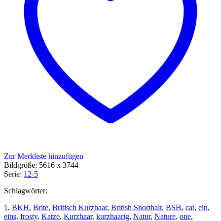
Zur Merkliste hinzufügen
Bildgröße: 5616 x 3744
Serie:
12-5
Schlagwörter:
1
,
BKH
,
Brite
,
Britisch Kurzhaar
,
British Shorthair
,
BSH
,
cat
,
ein
,
eins
,
frosty
,
Katze
,
Kurzhaar
,
kurzhaarig
,
Natur
,
Nature
,
one
,