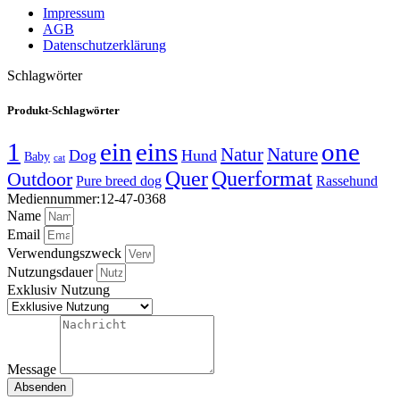
Impressum
AGB
Datenschutzerklärung
Schlagwörter
Produkt-Schlagwörter
1
ein
eins
one
Natur
Nature
Dog
Hund
Baby
cat
Quer
Querformat
Outdoor
Pure breed dog
Rassehund
Mediennummer:12-47-0368
Name
Email
Verwendungszweck
Nutzungsdauer
Exklusiv Nutzung
Message
Absenden