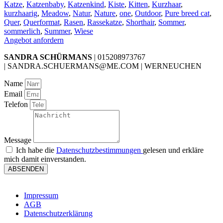
Katze
,
Katzenbaby
,
Katzenkind
,
Kiste
,
Kitten
,
Kurzhaar
,
kurzhaarig
,
Meadow
,
Natur
,
Nature
,
one
,
Outdoor
,
Pure breed cat
,
Quer
,
Querformat
,
Rasen
,
Rassekatze
,
Shorthair
,
Sommer
,
sommerlich
,
Summer
,
Wiese
Angebot anfordern
SANDRA SCHÜRMANS
| 015208973767
| SANDRA.SCHUERMANS@ME.COM | WERNEUCHEN
Name
Email
Telefon
Message
Ich habe die
Datenschutzbestimmungen
gelesen und erkläre
mich damit einverstanden.
ABSENDEN
Impressum
AGB
Datenschutzerklärung