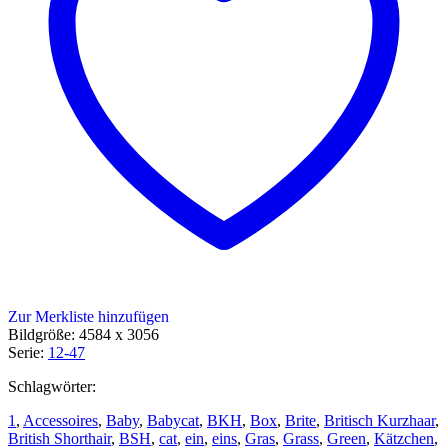
Zur Merkliste hinzufügen
Bildgröße: 4584 x 3056
Serie:
12-47
Schlagwörter:
1
,
Accessoires
,
Baby
,
Babycat
,
BKH
,
Box
,
Brite
,
Britisch Kurzhaar
,
British Shorthair
,
BSH
,
cat
,
ein
,
eins
,
Gras
,
Grass
,
Green
,
Kätzchen
,