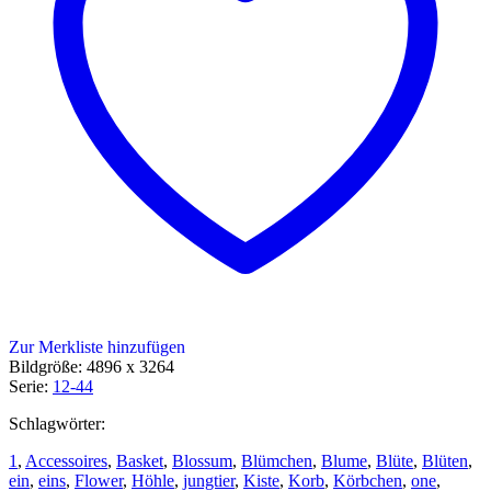
Zur Merkliste hinzufügen
Bildgröße: 4896 x 3264
Serie:
12-44
Schlagwörter:
1
,
Accessoires
,
Basket
,
Blossum
,
Blümchen
,
Blume
,
Blüte
,
Blüten
,
ein
,
eins
,
Flower
,
Höhle
,
jungtier
,
Kiste
,
Korb
,
Körbchen
,
one
,