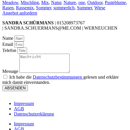
Meadow
,
Mischling
,
Mix
,
Natur
,
Nature
,
one
,
Outdoor
,
Pusteblume
,
Rasen
,
Rassemix
,
Sommer
,
sommerlich
,
Summer
,
Wiese
Angebot anfordern
SANDRA SCHÜRMANS
| 015208973767
| SANDRA.SCHUERMANS@ME.COM | WERNEUCHEN
Name
Email
Telefon
Message
Ich habe die
Datenschutzbestimmungen
gelesen und erkläre
mich damit einverstanden.
ABSENDEN
Impressum
AGB
Datenschutzerklärung
Impressum
AGB