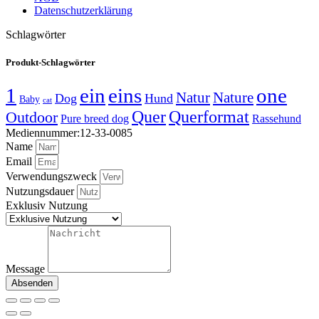
Datenschutzerklärung
Schlagwörter
Produkt-Schlagwörter
1
ein
eins
one
Natur
Nature
Dog
Hund
Baby
cat
Quer
Querformat
Outdoor
Pure breed dog
Rassehund
Mediennummer:12-33-0085
Name
Email
Verwendungszweck
Nutzungsdauer
Exklusiv Nutzung
Message
Absenden