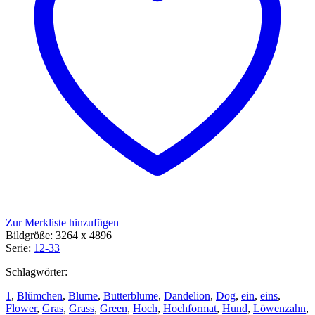
Zur Merkliste hinzufügen
Bildgröße: 3264 x 4896
Serie:
12-33
Schlagwörter:
1
,
Blümchen
,
Blume
,
Butterblume
,
Dandelion
,
Dog
,
ein
,
eins
,
Flower
,
Gras
,
Grass
,
Green
,
Hoch
,
Hochformat
,
Hund
,
Löwenzahn
,