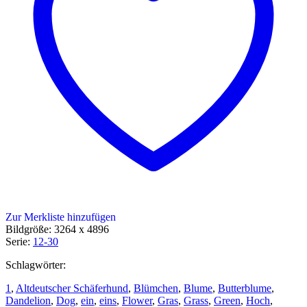
Zur Merkliste hinzufügen
Bildgröße: 3264 x 4896
Serie:
12-30
Schlagwörter:
1
,
Altdeutscher Schäferhund
,
Blümchen
,
Blume
,
Butterblume
,
Dandelion
,
Dog
,
ein
,
eins
,
Flower
,
Gras
,
Grass
,
Green
,
Hoch
,