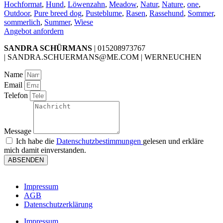
Hochformat
,
Hund
,
Löwenzahn
,
Meadow
,
Natur
,
Nature
,
one
,
Outdoor
,
Pure breed dog
,
Pusteblume
,
Rasen
,
Rassehund
,
Sommer
,
sommerlich
,
Summer
,
Wiese
Angebot anfordern
SANDRA SCHÜRMANS
| 015208973767
| SANDRA.SCHUERMANS@ME.COM | WERNEUCHEN
Name
Email
Telefon
Message
Ich habe die
Datenschutzbestimmungen
gelesen und erkläre
mich damit einverstanden.
ABSENDEN
Impressum
AGB
Datenschutzerklärung
Impressum