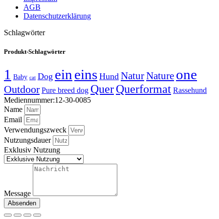
AGB
Datenschutzerklärung
Schlagwörter
Produkt-Schlagwörter
1
ein
eins
one
Natur
Nature
Dog
Hund
Baby
cat
Quer
Querformat
Outdoor
Pure breed dog
Rassehund
Mediennummer:12-30-0085
Name
Email
Verwendungszweck
Nutzungsdauer
Exklusiv Nutzung
Message
Absenden