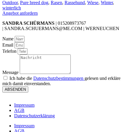
Outdoor
,
Pure breed dog
,
Rasen
,
Rassehund
,
Wiese
,
Winter
,
winterlich
Angebot anfordern
SANDRA SCHÜRMANS
| 015208973767
| SANDRA.SCHUERMANS@ME.COM | WERNEUCHEN
Name
Email
Telefon
Message
Ich habe die
Datenschutzbestimmungen
gelesen und erkläre
mich damit einverstanden.
ABSENDEN
Impressum
AGB
Datenschutzerklärung
Impressum
AGB