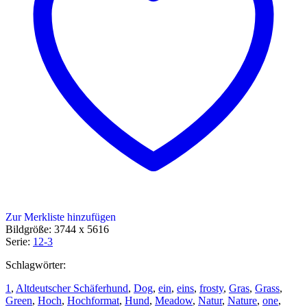
Zur Merkliste hinzufügen
Bildgröße: 3744 x 5616
Serie:
12-3
Schlagwörter:
1
,
Altdeutscher Schäferhund
,
Dog
,
ein
,
eins
,
frosty
,
Gras
,
Grass
,
Green
,
Hoch
,
Hochformat
,
Hund
,
Meadow
,
Natur
,
Nature
,
one
,