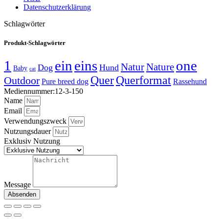
Datenschutzerklärung
Schlagwörter
Produkt-Schlagwörter
1
ein
eins
one
Natur
Nature
Dog
Hund
Baby
cat
Quer
Querformat
Outdoor
Pure breed dog
Rassehund
Mediennummer:12-3-150
Name
Email
Verwendungszweck
Nutzungsdauer
Exklusiv Nutzung
Message
Absenden