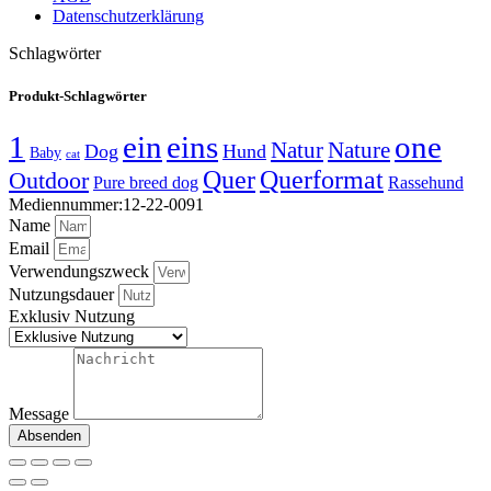
Datenschutzerklärung
Schlagwörter
Produkt-Schlagwörter
1
ein
eins
one
Natur
Nature
Dog
Hund
Baby
cat
Quer
Querformat
Outdoor
Pure breed dog
Rassehund
Mediennummer:12-22-0091
Name
Email
Verwendungszweck
Nutzungsdauer
Exklusiv Nutzung
Message
Absenden