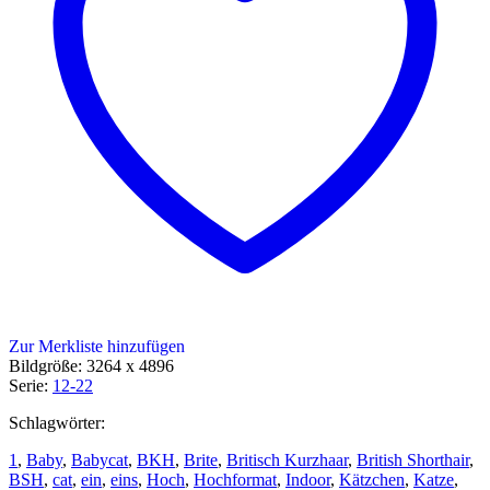
Zur Merkliste hinzufügen
Bildgröße: 3264 x 4896
Serie:
12-22
Schlagwörter:
1
,
Baby
,
Babycat
,
BKH
,
Brite
,
Britisch Kurzhaar
,
British Shorthair
,
BSH
,
cat
,
ein
,
eins
,
Hoch
,
Hochformat
,
Indoor
,
Kätzchen
,
Katze
,