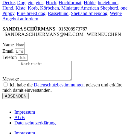
Decke
,
Dog
,
ein
,
eins
,
Hoch
,
Hochformat
,
Höhle
,
huetehund
,
Hund
,
Kiste
,
Korb
,
Körbchen
,
Miniature American Shepherd
,
one
,
Puppy
,
Pure breed dog
,
Rassehund
,
Shetland Sheepdog
,
Welpe
Angebot anfordern
SANDRA SCHÜRMANS
| 015208973767
| SANDRA.SCHUERMANS@ME.COM | WERNEUCHEN
Name
Email
Telefon
Message
Ich habe die
Datenschutzbestimmungen
gelesen und erkläre
mich damit einverstanden.
ABSENDEN
Impressum
AGB
Datenschutzerklärung
Impressum