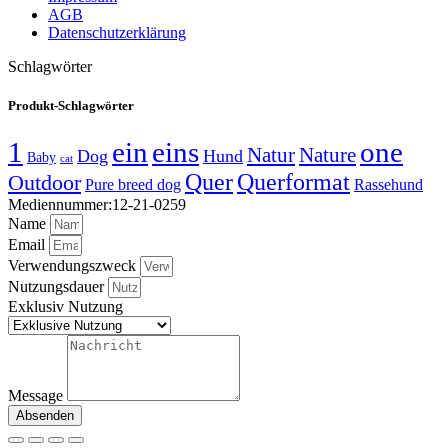
AGB
Datenschutzerklärung
Schlagwörter
Produkt-Schlagwörter
1
ein
eins
one
Natur
Nature
Dog
Hund
Baby
cat
Quer
Querformat
Outdoor
Pure breed dog
Rassehund
Mediennummer:12-21-0259
Name
Email
Verwendungszweck
Nutzungsdauer
Exklusiv Nutzung
Message
Absenden