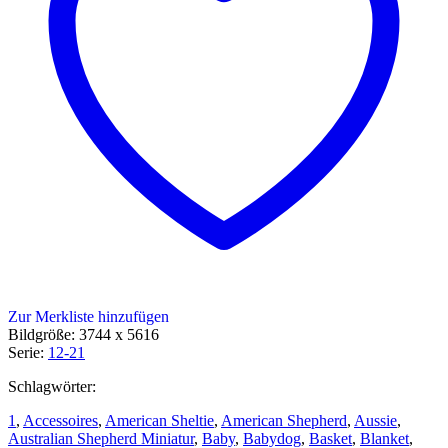
Zur Merkliste hinzufügen
Bildgröße: 3744 x 5616
Serie:
12-21
Schlagwörter:
1
,
Accessoires
,
American Sheltie
,
American Shepherd
,
Aussie
,
Australian Shepherd Miniatur
,
Baby
,
Babydog
,
Basket
,
Blanket
,