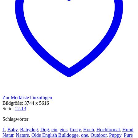
Zur Merkliste hinzufügen
Bildgröße: 3744 x 5616
Serie:
12-13
Schlagwörter:
1
,
Baby
,
Babydog
,
Dog
,
ein
,
eins
,
frosty
,
Hoch
,
Hochformat
,
Hund
,
Natur
,
Nature
,
Olde English Bulldogge
,
one
,
Outdoor
,
Puppy
,
Pure