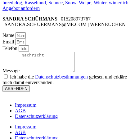
breed dog
,
Rassehund
,
Schnee
,
Snow
,
Welpe
,
Winter
,
winterlich
Angebot anfordern
SANDRA SCHÜRMANS
| 015208973767
| SANDRA.SCHUERMANS@ME.COM | WERNEUCHEN
Name
Email
Telefon
Message
Ich habe die
Datenschutzbestimmungen
gelesen und erkläre
mich damit einverstanden.
ABSENDEN
Impressum
AGB
Datenschutzerklärung
Impressum
AGB
Datenschutzerklärung